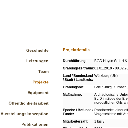
Projektdetails
Geschichte
Leistungen
Durchführung:
BfAD Heyse GmbH & 
Grabungszeitraum:
01.01.2019 - 08.02.2
Team
Land / Bundesland
Würzburg (Ufr.)
/ Stadt / Landkreis:
Projekte
Grabungsort:
Gde./Gmkg. Kürnach,
Equipment
Maßnahme:
Archäologische Unte
BLfD im Zuge der Er
nordöstlichen Ortsra
Öffentlichkeitsarbeit
Epoche / Befunde /
Randbereich einer of
Ausstellungskonzeption
Funde:
Vorgeschichte mit Vo
Mitarbeiterzahl:
1 bis 3
Publikationen