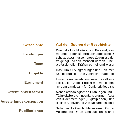
Auf den Spuren der Geschichte
Geschichte
D
urch die Erschließung von Bauland, Ne
Leistungen
Veränderungen können archäologische De
schutzgesetz müssen diese Zeugnisse de
freigelegt und dokumentiert werden. Ein
Team
professionellen Kräften schnell und wisse
D
as Büro für Ausgrabungen und Dokume
Projekte
KG) betreut seit 1995 zahlreiche Bauproj
U
nser Team besteht aus festangestellten
Equipment
Hilfskräften. Jedes Projekt wird von einem
mit dem Landesamt für Denkmalpflege ste
Öffentlichkeitsarbeit
N
eben archäologischen Grabungen und 
Tätigkeitsbereich Inventarisierungen, Aus
von Bildentzerrungen, Digitalplänen, Fun
Ausstellungskonzeption
digitale Archivierung von Dokumentations
J
e länger die Geschichte an einem Ort gew
Publikationen
Ausgrabung. Daran kann auch das schnel