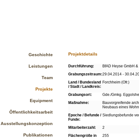
Projektdetails
Geschichte
Leistungen
Durchführung:
BfAD Heyse GmbH & 
Grabungszeitraum:
29.04.2014 - 30.04.2
Team
Land / Bundesland
Forchheim (Ofr.)
/ Stadt / Landkreis:
Projekte
Grabungsort:
Gde./Gmkg. Eggolsheim
Equipment
Maßnahme:
Bauvorgreifende arch
Neubaus eines Wohnh
Öffentlichkeitsarbeit
Epoche / Befunde /
Siedlungsbefunde ver
Funde:
Ausstellungskonzeption
Mitarbeiterzahl:
2
Publikationen
Flächengröße in
255