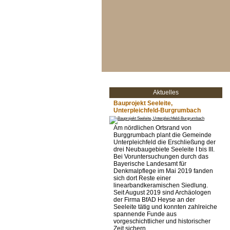
Aktuelles
Bauprojekt Seeleite,
Unterpleichfeld-Burgrumbach
Am nördlichen Ortsrand von
Burggrumbach plant die Gemeinde
Unterpleichfeld die Erschließung der
drei Neubaugebiete Seeleite I bis III.
Bei Voruntersuchungen durch das
Bayerische Landesamt für
Denkmalpflege im Mai 2019 fanden
sich dort Reste einer
linearbandkeramischen Siedlung.
Seit August 2019 sind Archäologen
der Firma BfAD Heyse an der
Seeleite tätig und konnten zahlreiche
spannende Funde aus
vorgeschichtlicher und historischer
Zeit sichern.