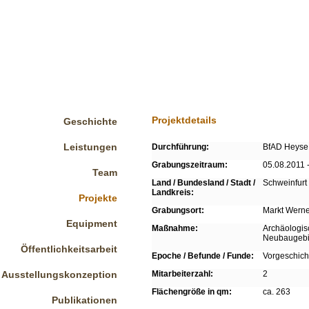
Projektdetails
Geschichte
Leistungen
Durchführung:
BfAD Heyse
Grabungszeitraum:
05.08.2011 
Team
Land / Bundesland / Stadt /
Schweinfurt 
Landkreis:
Projekte
Grabungsort:
Markt Werne
Equipment
Maßnahme:
Archäologis
Neubaugebie
Öffentlichkeitsarbeit
Epoche / Befunde / Funde:
Vorgeschich
Ausstellungskonzeption
Mitarbeiterzahl:
2
Flächengröße in qm:
ca. 263
Publikationen