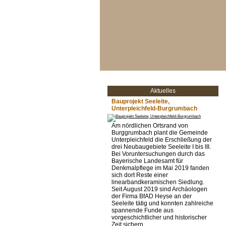
Aktuelles
Bauprojekt Seeleite,
Unterpleichfeld-Burgrumbach
Am nördlichen Ortsrand von
Burggrumbach plant die Gemeinde
Unterpleichfeld die Erschließung der
drei Neubaugebiete Seeleite I bis III.
Bei Voruntersuchungen durch das
Bayerische Landesamt für
Denkmalpflege im Mai 2019 fanden
sich dort Reste einer
linearbandkeramischen Siedlung.
Seit August 2019 sind Archäologen
der Firma BfAD Heyse an der
Seeleite tätig und konnten zahlreiche
spannende Funde aus
vorgeschichtlicher und historischer
Zeit sichern.