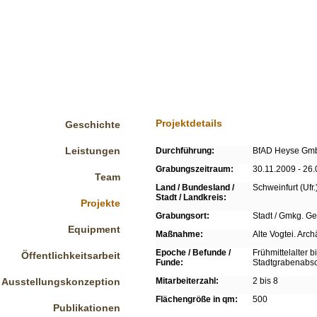
Projektdetails
Geschichte
Leistungen
Durchführung:
BfAD Heyse Gm
Grabungszeitraum:
30.11.2009 - 26
Team
Land / Bundesland /
Schweinfurt (Ufr.
Stadt / Landkreis:
Projekte
Grabungsort:
Stadt / Gmkg. G
Equipment
Maßnahme:
Alte Vogtei. Ar
Epoche / Befunde /
Frühmittelalter 
Öffentlichkeitsarbeit
Funde:
Stadtgrabenabsch
Ausstellungskonzeption
Mitarbeiterzahl:
2 bis 8
Flächengröße in qm:
500
Publikationen