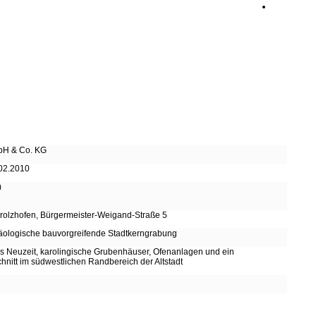
bH & Co. KG
.02.2010
)
erolzhofen, Bürgermeister-Weigand-Straße 5
chäologische bauvorgreifende Stadtkerngrabung
bis Neuzeit, karolingische Grubenhäuser, Ofenanlagen und ein
nitt im südwestlichen Randbereich der Altstadt