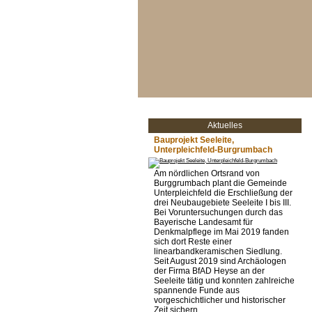
Aktuelles
Bauprojekt Seeleite,
Unterpleichfeld-Burgrumbach
Am nördlichen Ortsrand von
Burggrumbach plant die Gemeinde
Unterpleichfeld die Erschließung der
drei Neubaugebiete Seeleite I bis III.
Bei Voruntersuchungen durch das
Bayerische Landesamt für
Denkmalpflege im Mai 2019 fanden
sich dort Reste einer
linearbandkeramischen Siedlung.
Seit August 2019 sind Archäologen
der Firma BfAD Heyse an der
Seeleite tätig und konnten zahlreiche
spannende Funde aus
vorgeschichtlicher und historischer
Zeit sichern.