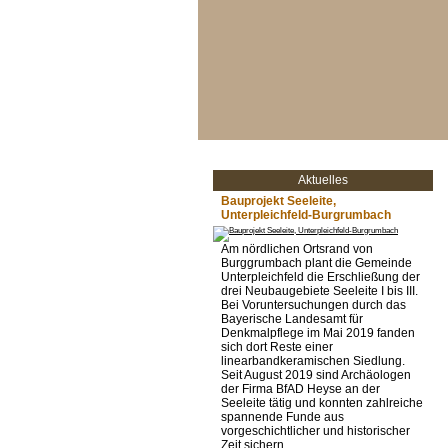
Aktuelles
Bauprojekt Seeleite,
Unterpleichfeld-Burgrumbach
Am nördlichen Ortsrand von
Burggrumbach plant die Gemeinde
Unterpleichfeld die Erschließung der
drei Neubaugebiete Seeleite I bis III.
Bei Voruntersuchungen durch das
Bayerische Landesamt für
Denkmalpflege im Mai 2019 fanden
sich dort Reste einer
linearbandkeramischen Siedlung.
Seit August 2019 sind Archäologen
der Firma BfAD Heyse an der
Seeleite tätig und konnten zahlreiche
spannende Funde aus
vorgeschichtlicher und historischer
Zeit sichern.