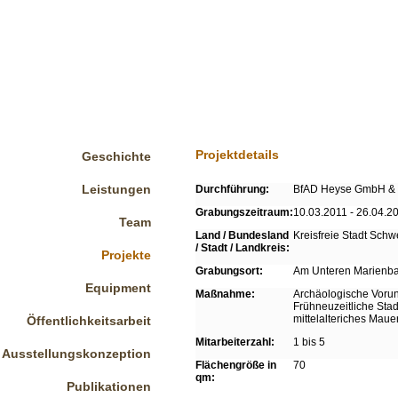
Projektdetails
Geschichte
Leistungen
Durchführung:
BfAD Heyse GmbH & 
Grabungszeitraum:
10.03.2011 - 26.04.2
Team
Land / Bundesland
Kreisfreie Stadt Schwei
/ Stadt / Landkreis:
Projekte
Grabungsort:
Am Unteren Marienb
Equipment
Maßnahme:
Archäologische Vorun
Frühneuzeitliche Stad
mittelalteriches Maue
Öffentlichkeitsarbeit
Mitarbeiterzahl:
1 bis 5
Ausstellungskonzeption
Flächengröße in
70
qm:
Publikationen